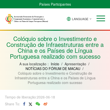
Países Participantes
LANGUAGE
Brasil
Cabo
China
Guiné-
Angola
Guiné
Verde
Bissau
Moçambique
Equatorial
Colóquio sobre o Investimento e
Construção de Infraestruturas entre a
China e os Países de Língua
Portuguesa realizado com sucesso
A sua localização：
Início
/
Apresentação
/
NOTÍCIAS DO FÓRUM DE MACAU
/
Colóquio sobre o Investimento e Construção de
Infraestruturas entre a China e os Países de Língua
Portuguesa realizado com sucesso
Tempo de liberação:2026-06-18
Share To: