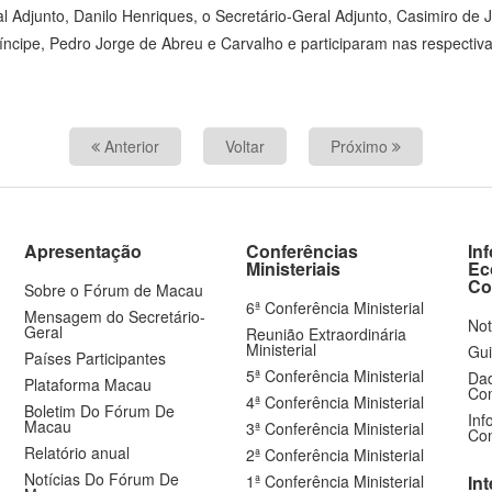
al Adjunto, Danilo Henriques, o Secretário-Geral Adjunto, Casimiro de
ncipe, Pedro Jorge de Abreu e Carvalho e participaram nas respectiva
Anterior
Voltar
Próximo
Apresentação
Conferências
In
Ministeriais
Ec
Co
Sobre o Fórum de Macau
6ª Conferência Ministerial
Mensagem do Secretário-
Not
Geral
Reunião Extraordinária
Ministerial
Gui
Países Participantes
5ª Conferência Ministerial
Dad
Plataforma Macau
Com
4ª Conferência Ministerial
Boletim Do Fórum De
Inf
Macau
3ª Conferência Ministerial
Com
Relatório anual
2ª Conferência Ministerial
Notícias Do Fórum De
1ª Conferência Ministerial
In