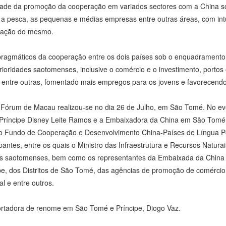
idade da promoção da cooperação em variados sectores com a China
 e a pesca, as pequenas e médias empresas entre outras áreas, com in
lização do mesmo.
 pragmáticos da cooperação entre os dois países sob o enquadrament
ioridades saotomenses, inclusive o comércio e o investimento, portos
a, entre outras, fomentado mais empregos para os jovens e favorecen
Fórum de Macau realizou-se no dia 26 de Julho, em São Tomé. No even
Príncipe Disney Leite Ramos e a Embaixadora da China em São Tomé 
do Fundo de Cooperação e Desenvolvimento China-Países de Língua 
ntes, entre os quais o Ministro das Infraestrutura e Recursos Naturai
des saotomenses, bem como os representantes da Embaixada da China
pe, dos Distritos de São Tomé, das agências de promoção de comércio, 
l e entre outros.
ortadora de renome em São Tomé e Príncipe, Diogo Vaz.