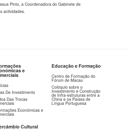
 Jesus Pinto, a Coordenadora do Gabinete de
s actividades.
formações
Educação e Formação
onómicas e
merciais
Centro de Formação do
Fórum de Macau
ícias
Colóquio sobre o
Investimento e Construção
as De Investimento
de Infra-estruturas entre a
os Das Trocas
China e os Países de
erciais
Língua Portuguesa
ormações Económicas e
erciais
tercâmbio Cultural