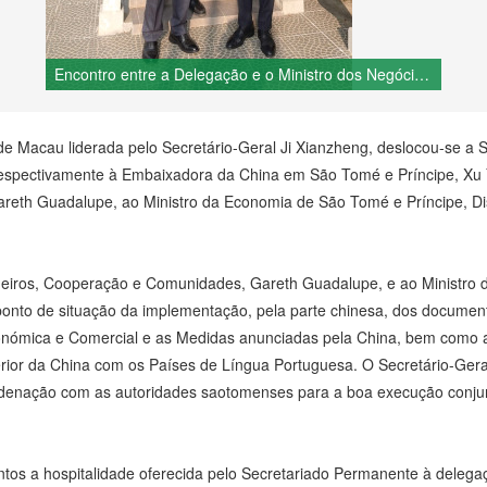
Encontro entre a Delegação e o Ministro dos Negócios Estrangeiros, Cooperação e Comunidades de São Tomé e Príncipe, Gareth Guadalupe
Macau liderada pelo Secretário-Geral Ji Xianzheng, deslocou-se a S
 respectivamente à Embaixadora da China em São Tomé e Príncipe, Xu 
reth Guadalupe, ao Ministro da Economia de São Tomé e Príncipe, D
ngeiros, Cooperação e Comunidades, Gareth Guadalupe, e ao Ministro 
ponto de situação da implementação, pela parte chinesa, dos document
ómica e Comercial e as Medidas anunciadas pela China, bem como a
erior da China com os Países de Língua Portuguesa. O Secretário-Gera
denação com as autoridades saotomenses para a boa execução conjunt
s a hospitalidade oferecida pelo Secretariado Permanente à delegaçã