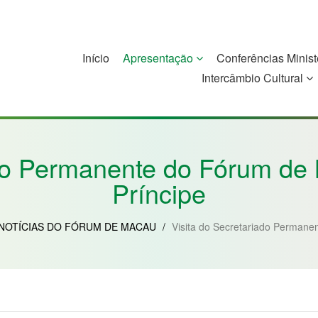
Início
Apresentação
Conferências Minist
Intercâmbio Cultural
China
Guiné-Bissau
Guiné Equatorial
Moçambique
ado Permanente do Fórum d
Príncipe
NOTÍCIAS DO FÓRUM DE MACAU
/
Visita do Secretariado Perman