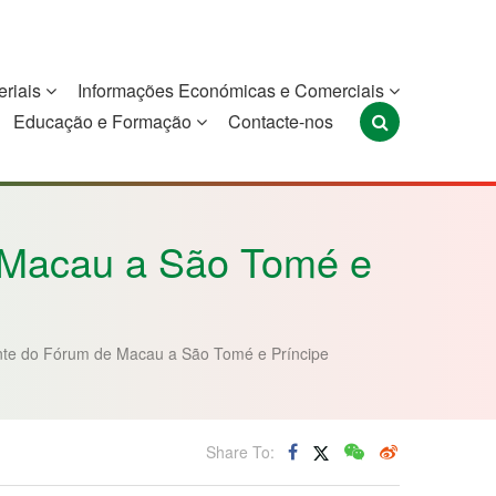
eriais
Informações Económicas e Comerciais
Educação e Formação
Contacte-nos
Portugal
São Tomé e
Timor-Leste
Príncipe
e Macau a São Tomé e
ente do Fórum de Macau a São Tomé e Príncipe
Share To: