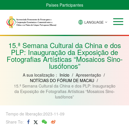
Países Participantes
LANGUAGE
Brasil
Cabo
China
Guiné-
Angola
Guiné
Verde
Bissau
Moçambique
Equatorial
15.ª Semana Cultural da China e dos
PLP: Inauguração da Exposição de
Fotografias Artísticas “Mosaicos Sino-
lusófonos”
A sua localização：
Início
/
Apresentação
/
NOTÍCIAS DO FÓRUM DE MACAU
/
15.ª Semana Cultural da China e dos PLP: Inauguração
da Exposição de Fotografias Artísticas “Mosaicos Sino-
lusófonos”
Tempo de liberação:2023-11-09
Share To: