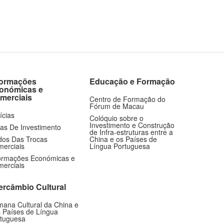
formações
Educação e Formação
onómicas e
merciais
Centro de Formação do
Fórum de Macau
ícias
Colóquio sobre o
Investimento e Construção
as De Investimento
de Infra-estruturas entre a
os Das Trocas
China e os Países de
erciais
Língua Portuguesa
ormações Económicas e
erciais
tercâmbio Cultural
ana Cultural da China e
 Países de Língua
tuguesa