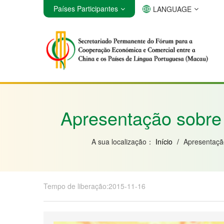
Países Participantes
LANGUAGE
Angola
Brasil
Cabo Verde
Apresentação sobre
A sua localização：
Início
/
Apresentaç
Tempo de liberação:2015-11-16