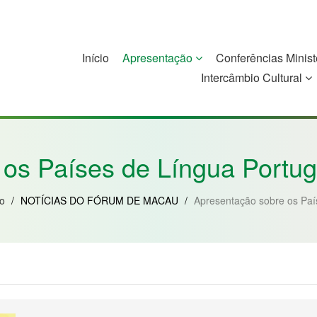
Início
Apresentação
Conferências Minist
Intercâmbio Cultural
China
Guiné-Bissau
Guiné Equatorial
Moçambique
 os Países de Língua Port
ão
/
NOTÍCIAS DO FÓRUM DE MACAU
/
Apresentação sobre os Pa