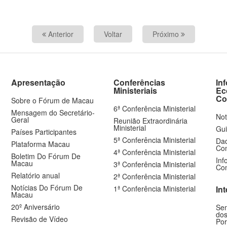
Anterior
Voltar
Próximo
Apresentação
Conferências
In
Ministeriais
Ec
Co
Sobre o Fórum de Macau
6ª Conferência Ministerial
Mensagem do Secretário-
Not
Geral
Reunião Extraordinária
Ministerial
Gui
Países Participantes
5ª Conferência Ministerial
Dad
Plataforma Macau
Com
4ª Conferência Ministerial
Boletim Do Fórum De
Inf
Macau
3ª Conferência Ministerial
Com
Relatório anual
2ª Conferência Ministerial
Notícias Do Fórum De
1ª Conferência Ministerial
In
Macau
20º Aniversário
Sem
dos
Revisão de Vídeo
Por