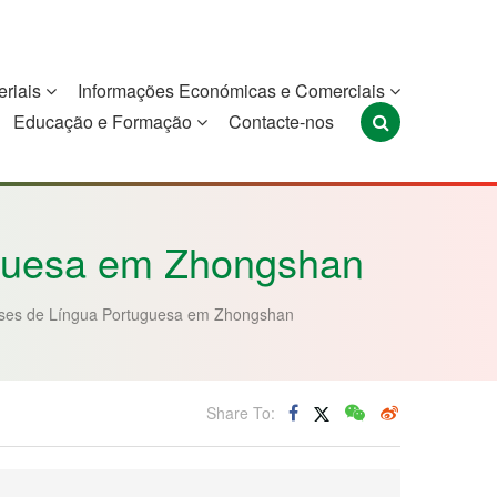
eriais
Informações Económicas e Comerciais
Educação e Formação
Contacte-nos
Portugal
São Tomé e
Timor-Leste
Príncipe
uguesa em Zhongshan
íses de Língua Portuguesa em Zhongshan
Share To: