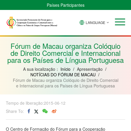
Países Participantes
LANGUAGE
Brasil
Cabo
China
Guiné-
Angola
Guiné
Verde
Bissau
Moçambique
Equatorial
Fórum de Macau organiza Colóquio
de Direito Comercial e Internacional
para os Países de Língua Portuguesa
A sua localização：
Início
/
Apresentação
/
NOTÍCIAS DO FÓRUM DE MACAU
/
Fórum de Macau organiza Colóquio de Direito Comercial
e Internacional para os Países de Língua Portuguesa
Tempo de liberação:2015-06-12
Share To:
O Centro de Formação do Fórum para a Cooperação