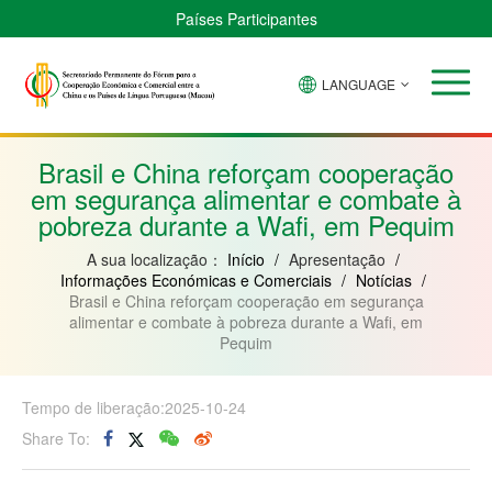
Países Participantes
LANGUAGE
Brasil
Cabo
China
Guiné-
Angola
Guiné
Verde
Bissau
Moçambique
Equatorial
Brasil e China reforçam cooperação
em segurança alimentar e combate à
pobreza durante a Wafi, em Pequim
A sua localização：
Início
/
Apresentação
/
Informações Económicas e Comerciais
/
Notícias
/
Brasil e China reforçam cooperação em segurança
alimentar e combate à pobreza durante a Wafi, em
Pequim
Tempo de liberação:2025-10-24
Share To: