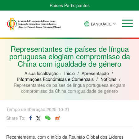
Países Participantes
LANGUAGE
Brasil
Cabo
China
Guiné-
Angola
Guiné
Verde
Bissau
Moçambique
Equatorial
Representantes de países de língua
portuguesa elogiam compromisso da
China com igualdade de género
A sua localização：
Início
/
Apresentação
/
Informações Económicas e Comerciais
/
Notícias
/
Representantes de países de língua portuguesa elogiam
compromisso da China com igualdade de género
Tempo de liberação:2025-10-21
Share To:
Recentemente, com o início da Reunião Global dos Líderes