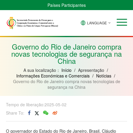
Países Participantes
LANGUAGE
Brasil
Cabo
China
Guiné-
Angola
Guiné
Verde
Bissau
Moçambique
Equatorial
Governo do Rio de Janeiro compra
novas tecnologias de segurança na
China
A sua localização：
Início
/
Apresentação
/
Informações Económicas e Comerciais
/
Notícias
/
Governo do Rio de Janeiro compra novas tecnologias de
segurança na China
Tempo de liberação:2025-05-02
Share To:
O governador do Estado do Rio de Janeiro, Brasil, Cláudio