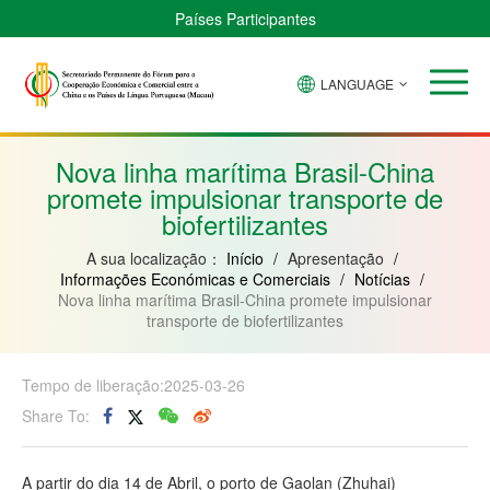
Países Participantes
LANGUAGE
Brasil
Cabo
China
Guiné-
Angola
Guiné
Verde
Bissau
Moçambique
Equatorial
Nova linha marítima Brasil-China
promete impulsionar transporte de
biofertilizantes
A sua localização：
Início
/
Apresentação
/
Informações Económicas e Comerciais
/
Notícias
/
Nova linha marítima Brasil-China promete impulsionar
transporte de biofertilizantes
Tempo de liberação:2025-03-26
Share To:
A partir do dia 14 de Abril, o porto de Gaolan (Zhuhai)