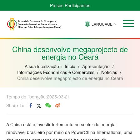
Países Participantes
LANGUAGE
Brasil
Cabo
China
Guiné-
Angola
Guiné
Verde
Bissau
Moçambique
Equatorial
China desenvolve megaprojecto de
energia no Ceará
A sua localização：
Início
/
Apresentação
/
Informações Económicas e Comerciais
/
Notícias
/
China desenvolve megaprojecto de energia no Ceará
Tempo de liberação:2025-03-21
Share To:
A China está a investir fortemente no sector de energia
renovável brasileiro por meio da PowerChina International, uma