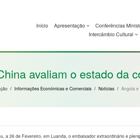
Início
Apresentação
Conferências Minist
Intercâmbio Cultural
China
Guiné-Bissau
Guiné Equatorial
Moçambique
China avaliam o estado da 
ação
/
Informações Económicas e Comerciais
/
Notícias
/
Angola e
eu, a 26 de Fevereiro, em Luanda, o embaixador extraordinário e plen