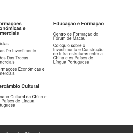
formações
Educação e Formação
onómicas e
merciais
Centro de Formação do
Fórum de Macau
ícias
Colóquio sobre o
Investimento e Construção
as De Investimento
de Infra-estruturas entre a
os Das Trocas
China e os Países de
erciais
Língua Portuguesa
ormações Económicas e
erciais
tercâmbio Cultural
ana Cultural da China e
 Países de Língua
tuguesa