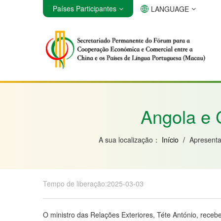
Países Participantes
LANGUAGE
Angola
Brasil
Cabo Verde
Angola e 
A sua localização：
Início
/
Apresent
Tempo de liberação:2025-03-03
O ministro das Relações Exteriores, Téte António, receb