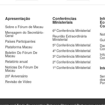
Apresentação
Conferências
In
Ministeriais
Ec
Co
Sobre o Fórum de Macau
6ª Conferência Ministerial
Mensagem do Secretário-
Not
Geral
Reunião Extraordinária
Ministerial
Gui
Países Participantes
5ª Conferência Ministerial
Dad
Plataforma Macau
Com
4ª Conferência Ministerial
Boletim Do Fórum De
Inf
Macau
3ª Conferência Ministerial
Com
Relatório anual
2ª Conferência Ministerial
Notícias Do Fórum De
1ª Conferência Ministerial
In
Macau
20º Aniversário
Sem
dos
Revisão de Vídeo
Por