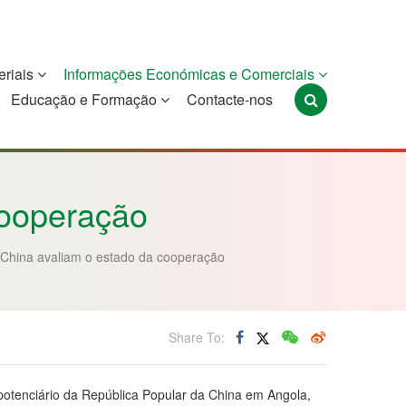
eriais
Informações Económicas e Comerciais
Educação e Formação
Contacte-nos
Portugal
São Tomé e
Timor-Leste
Príncipe
cooperação
 China avaliam o estado da cooperação
Share To:
ipotenciário da República Popular da China em Angola,