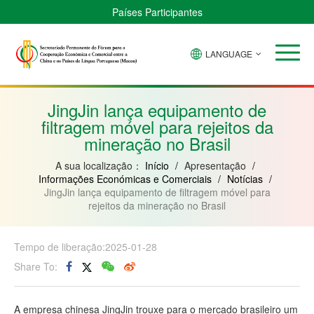
Países Participantes
LANGUAGE
Brasil
Cabo
China
Guiné-
Angola
Guiné
Verde
Bissau
Moçambique
Equatorial
JingJin lança equipamento de
filtragem móvel para rejeitos da
mineração no Brasil
A sua localização：
Início
/
Apresentação
/
Informações Económicas e Comerciais
/
Notícias
/
JingJin lança equipamento de filtragem móvel para
rejeitos da mineração no Brasil
Tempo de liberação:2025-01-28
Share To:
A empresa chinesa JingJin trouxe para o mercado brasileiro um