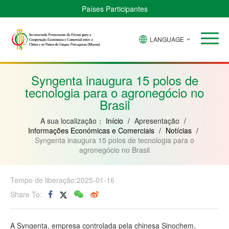
Países Participantes
LANGUAGE
Brasil
Cabo
China
Guiné-
Angola
Guiné
Verde
Bissau
Moçambique
Equatorial
Syngenta inaugura 15 polos de
tecnologia para o agronegócio no
Brasil
A sua localização：
Início
/
Apresentação
/
Informações Económicas e Comerciais
/
Notícias
/
Syngenta inaugura 15 polos de tecnologia para o
agronegócio no Brasil
Tempo de liberação:2025-01-16
Share To:
A Syngenta, empresa controlada pela chinesa Sinochem,