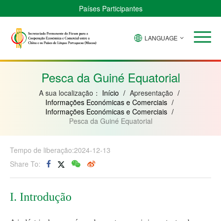
Países Participantes
LANGUAGE
Brasil
Cabo
China
Guiné-
Angola
Guiné
Verde
Bissau
Moçambique
Equatorial
Pesca da Guiné Equatorial
A sua localização：
Início
/
Apresentação
/
Informações Económicas e Comerciais
/
Informações Económicas e Comerciais
/
Pesca da Guiné Equatorial
Tempo de liberação:2024-12-13
Share To:
I. Introdução