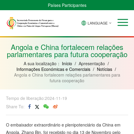
Países Participantes
LANGUAGE
Brasil
Cabo
China
Guiné-
Angola
Guiné
Verde
Bissau
Moçambique
Equatorial
Angola e China fortalecem relações
parlamentares para futura cooperação
A sua localização：
Início
/
Apresentação
/
Informações Económicas e Comerciais
/
Notícias
/
Angola e China fortalecem relações parlamentares para
futura cooperação
Tempo de liberação:2024-11-19
Share To:
O embaixador extraordinário e plenipotenciário da China em
Angola, Zhang Bin, foi recebido no dia 13 de Novembro pelo