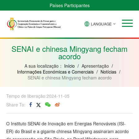
Países Participantes
LANGUAGE
Brasil
Cabo
China
Guiné-
Angola
Guiné
Verde
Bissau
Moçambique
Equatorial
SENAI e chinesa Mingyang fecham
acordo
A sua localização：
Início
/
Apresentação
/
Informações Económicas e Comerciais
/
Notícias
/
SENAI e chinesa Mingyang fecham acordo
Tempo de liberação:2024-11-05
Share To:
O Instituto SENAI de Inovação em Energias Renováveis (ISI-
ER) do Brasil e a gigante chinesa Mingyang assinaram acordo