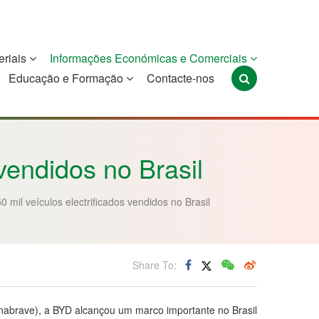
eriais
Informações Económicas e Comerciais
Educação e Formação
Contacte-nos
Portugal
São Tomé e
Timor-Leste
Príncipe
vendidos no Brasil
 mil veículos electrificados vendidos no Brasil
Share To:
nabrave), a BYD alcançou um marco importante no Brasil