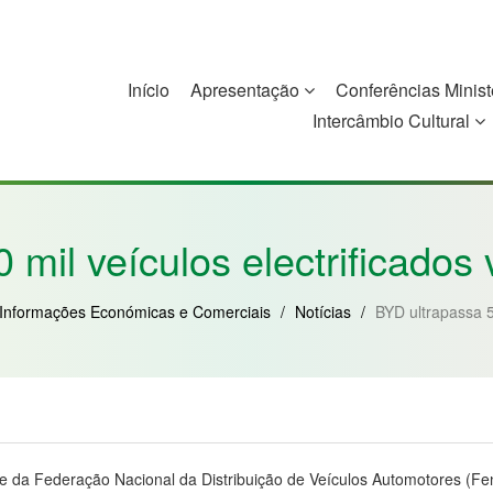
Início
Apresentação
Conferências Minist
Intercâmbio Cultural
China
Guiné-Bissau
Guiné Equatorial
Moçambique
 mil veículos electrificados 
Informações Económicas e Comerciais
/
Notícias
/
BYD ultrapassa 50
te da Federação Nacional da Distribuição de Veículos Automotores (Fe