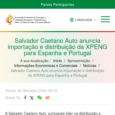
Países Participantes
LANGUAGE
Brasil
Cabo
China
Guiné-
Angola
Guiné
Verde
Bissau
Moçambique
Equatorial
Salvador Caetano Auto anuncia
importação e distribuição da XPENG
para Espanha e Portugal
A sua localização：
Início
/
Apresentação
/
Informações Económicas e Comerciais
/
Notícias
/
Salvador Caetano Auto anuncia importação e distribuição
da XPENG para Espanha e Portugal
Tempo de liberação:2024-09-05
Share To:
A Salvador Caetano Auto, português líder na distribuição e