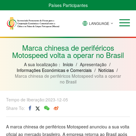
Países Participantes
LANGUAGE
Brasil
Cabo
China
Guiné-
Angola
Guiné
Verde
Bissau
Moçambique
Equatorial
Marca chinesa de periféricos
Motospeed volta a operar no Brasil
A sua localização：
Início
/
Apresentação
/
Informações Económicas e Comerciais
/
Notícias
/
Marca chinesa de periféricos Motospeed volta a operar
no Brasil
Tempo de liberação:2023-12-05
Share To:
A marca chinesa de periféricos Motospeed anunciou a sua volta
oficial ao mercado brasileiro. A empresa retorna ao Brasil após