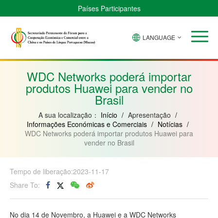
Países Participantes
LANGUAGE
Brasil
Cabo
China
Guiné-
Angola
Guiné
Verde
Bissau
Moçambique
Equatorial
WDC Networks poderá importar
produtos Huawei para vender no
Brasil
A sua localização：
Início
/
Apresentação
/
Informações Económicas e Comerciais
/
Notícias
/
WDC Networks poderá importar produtos Huawei para
vender no Brasil
Tempo de liberação:2023-11-17
Share To:
No dia 14 de Novembro, a Huawei e a WDC Networks