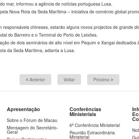
 do mar, informou a agência de notícias portuguesa Lusa.
pela Nova Rota da Seda Marítima – iniciativa de comércio global promo
om responsáveis chineses, estarão alguns novos projectos de grande 
al do Barreiro e o Terminal do Porto de Leixões.
ação de dois seminários de alto nível em Pequim e Xangai dedicados 
ota da Seda Marítima, adianta a Lusa.
Anterior
Voltar
Próximo
Apresentação
Conferências
In
Ministeriais
Ec
Co
Sobre o Fórum de Macau
6ª Conferência Ministerial
Mensagem do Secretário-
Not
Geral
Reunião Extraordinária
Ministerial
Gui