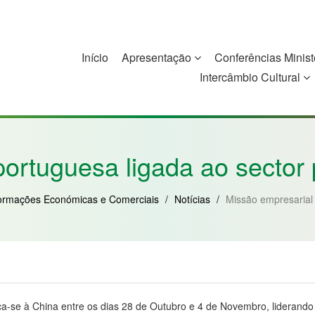
Início
Apresentação
Conferências Minist
Intercâmbio Cultural
China
Guiné-Bissau
Guiné Equatorial
Moçambique
ortuguesa ligada ao sector p
ormações Económicas e Comerciais
/
Notícias
/
Missão empresarial 
loca-se à China entre os dias 28 de Outubro e 4 de Novembro, lideran