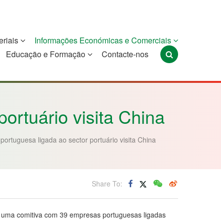
eriais
Informações Económicas e Comerciais
Educação e Formação
Contacte-nos
Portugal
São Tomé e
Timor-Leste
Príncipe
ortuário visita China
portuguesa ligada ao sector portuário visita China
Share To:
do uma comitiva com 39 empresas portuguesas ligadas