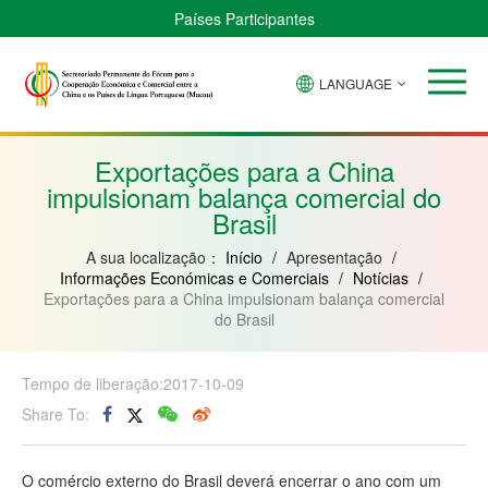
Países Participantes
LANGUAGE
Brasil
Cabo
China
Guiné-
Angola
Guiné
Verde
Bissau
Moçambique
Equatorial
Exportações para a China
impulsionam balança comercial do
Brasil
A sua localização：
Início
/
Apresentação
/
Informações Económicas e Comerciais
/
Notícias
/
Exportações para a China impulsionam balança comercial
do Brasil
Tempo de liberação:2017-10-09
Share To:
O comércio externo do Brasil deverá encerrar o ano com um