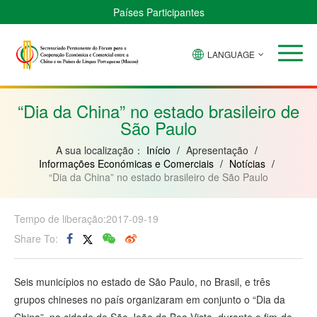
Países Participantes
LANGUAGE
Brasil
Cabo
China
Guiné-
Angola
Guiné
Verde
Bissau
Moçambique
Equatorial
“Dia da China” no estado brasileiro de
São Paulo
A sua localização：
Início
/
Apresentação
/
Informações Económicas e Comerciais
/
Notícias
/
“Dia da China” no estado brasileiro de São Paulo
Tempo de liberação:2017-09-19
Share To:
Seis municípios no estado de São Paulo, no Brasil, e três
grupos chineses no país organizaram em conjunto o “Dia da