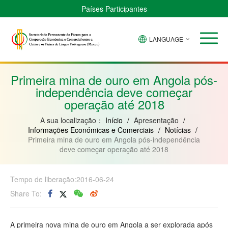
Países Participantes
LANGUAGE
Brasil
Cabo
China
Guiné-
Angola
Guiné
Verde
Bissau
Moçambique
Equatorial
Primeira mina de ouro em Angola pós-
independência deve começar
operação até 2018
A sua localização：
Início
/
Apresentação
/
Informações Económicas e Comerciais
/
Notícias
/
Primeira mina de ouro em Angola pós-independência
deve começar operação até 2018
Tempo de liberação:2016-06-24
Share To:
A primeira nova mina de ouro em Angola a ser explorada após