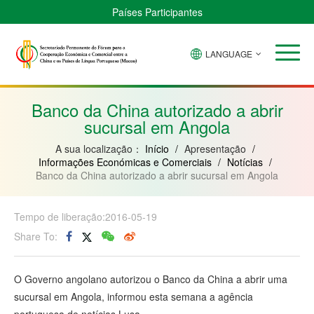
Países Participantes
LANGUAGE
Brasil
Cabo
China
Guiné-
Angola
Guiné
Verde
Bissau
Moçambique
Equatorial
Banco da China autorizado a abrir
sucursal em Angola
A sua localização：
Início
/
Apresentação
/
Informações Económicas e Comerciais
/
Notícias
/
Banco da China autorizado a abrir sucursal em Angola
Tempo de liberação:2016-05-19
Share To:
O Governo angolano autorizou o Banco da China a abrir uma
sucursal em Angola, informou esta semana a agência