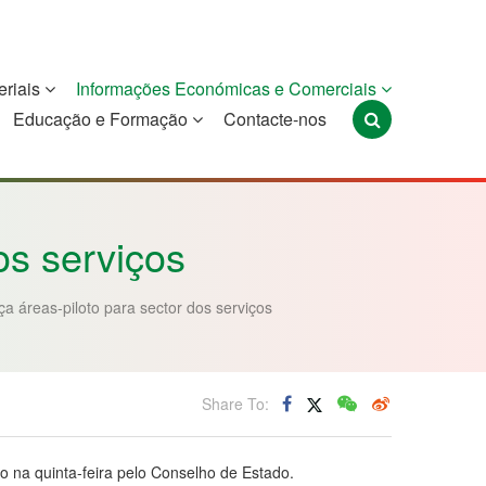
eriais
Informações Económicas e Comerciais
Educação e Formação
Contacte-nos
Portugal
São Tomé e
Timor-Leste
Príncipe
os serviços
ça áreas-piloto para sector dos serviços
Share To:
to na quinta-feira pelo Conselho de Estado.