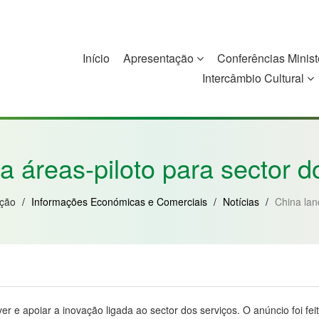
Início
Apresentação
Conferências Minist
Intercâmbio Cultural
China
Guiné-Bissau
Guiné Equatorial
Moçambique
a áreas-piloto para sector d
ação
/
Informações Económicas e Comerciais
/
Notícias
/
China lan
r e apoiar a inovação ligada ao sector dos serviços. O anúncio foi fei