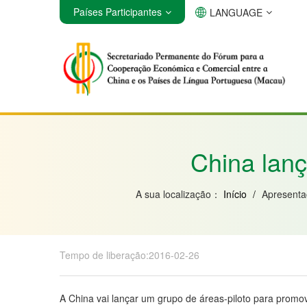
Países Participantes
LANGUAGE
Angola
Brasil
Cabo Verde
China lanç
A sua localização：
Início
/
Apresent
Tempo de liberação:2016-02-26
A China vai lançar um grupo de áreas-piloto para promove