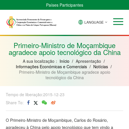
Países Participantes
LANGUAGE
Brasil
Cabo
China
Guiné-
Angola
Guiné
Verde
Bissau
Moçambique
Equatorial
Primeiro-Ministro de Moçambique
agradece apoio tecnológico da China
A sua localização：
Início
/
Apresentação
/
Informações Económicas e Comerciais
/
Notícias
/
Primeiro-Ministro de Moçambique agradece apoio
tecnológico da China
Tempo de liberação:2015-12-23
Share To:
O Primeiro-Ministro de Moçambique, Carlos do Rosário,
agradeceu à China pelo apoio tecnológico que tem vindo a