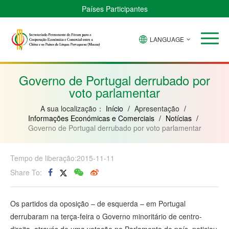
Países Participantes
LANGUAGE
Brasil
Cabo
China
Guiné-
Angola
Guiné
Verde
Bissau
Moçambique
Equatorial
Governo de Portugal derrubado por
voto parlamentar
A sua localização：
Início
/
Apresentação
/
Informações Económicas e Comerciais
/
Notícias
/
Governo de Portugal derrubado por voto parlamentar
Tempo de liberação:2015-11-11
Share To:
Os partidos da oposição – de esquerda – em Portugal
derrubaram na terça-feira o Governo minoritário de centro-