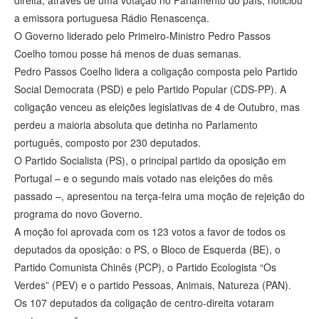
direita, através de uma votação no Parlamento do país, noticiou
a emissora portuguesa Rádio Renascença.
O Governo liderado pelo Primeiro-Ministro Pedro Passos
Coelho tomou posse há menos de duas semanas.
Pedro Passos Coelho lidera a coligação composta pelo Partido
Social Democrata (PSD) e pelo Partido Popular (CDS-PP). A
coligação venceu as eleições legislativas de 4 de Outubro, mas
perdeu a maioria absoluta que detinha no Parlamento
português, composto por 230 deputados.
O Partido Socialista (PS), o principal partido da oposição em
Portugal – e o segundo mais votado nas eleições do mês
passado –, apresentou na terça-feira uma moção de rejeição do
programa do novo Governo.
A moção foi aprovada com os 123 votos a favor de todos os
deputados da oposição: o PS, o Bloco de Esquerda (BE), o
Partido Comunista Chinês (PCP), o Partido Ecologista “Os
Verdes” (PEV) e o partido Pessoas, Animais, Natureza (PAN).
Os 107 deputados da coligação de centro-direita votaram