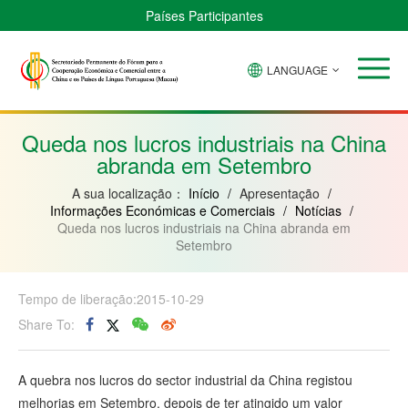
Países Participantes
LANGUAGE
Brasil
Cabo
China
Guiné-
Angola
Guiné
Verde
Bissau
Moçambique
Equatorial
Queda nos lucros industriais na China
abranda em Setembro
A sua localização：
Início
/
Apresentação
/
Informações Económicas e Comerciais
/
Notícias
/
Queda nos lucros industriais na China abranda em
Setembro
Tempo de liberação:2015-10-29
Share To:
A quebra nos lucros do sector industrial da China registou
melhorias em Setembro, depois de ter atingido um valor