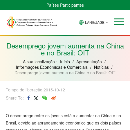
Países Participantes
LANGUAGE
Brasil
Cabo
China
Guiné-
Angola
Guiné
Verde
Bissau
Moçambique
Equatorial
Desemprego jovem aumenta na China
e no Brasil: OIT
A sua localização：
Início
/
Apresentação
/
Informações Económicas e Comerciais
/
Notícias
/
Desemprego jovem aumenta na China e no Brasil: OIT
Tempo de liberação:2015-10-12
Share To:
O desemprego entre os jovens está a aumentar na China e no
Brasil, devido ao abrandamento económico que os dois países