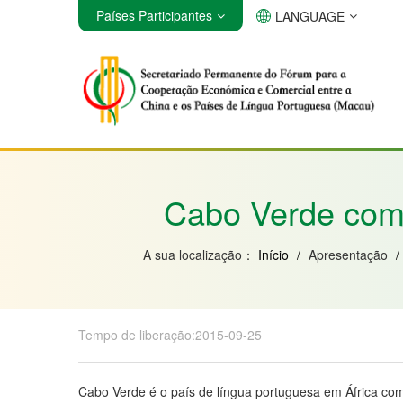
Países Participantes
LANGUAGE
Angola
Brasil
Cabo Verde
Cabo Verde com o
A sua localização：
Início
/
Apresentação
/
Tempo de liberação:2015-09-25
Cabo Verde é o país de língua portuguesa em África com 