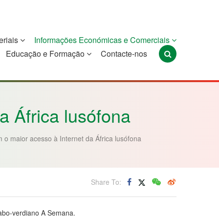
eriais
Informações Económicas e Comerciais
Educação e Formação
Contacte-nos
Portugal
São Tomé e
Timor-Leste
Príncipe
a África lusófona
o maior acesso à Internet da África lusófona
Share To:
 cabo-verdiano A Semana.