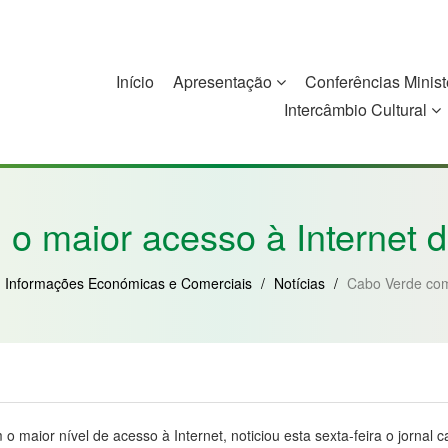
Início
Apresentação
Conferências Minist
Intercâmbio Cultural
China
Guiné-Bissau
Guiné Equatorial
Moçambique
 maior acesso à Internet d
Informações Económicas e Comerciais
/
Notícias
/
Cabo Verde com 
o maior nível de acesso à Internet, noticiou esta sexta-feira o jornal