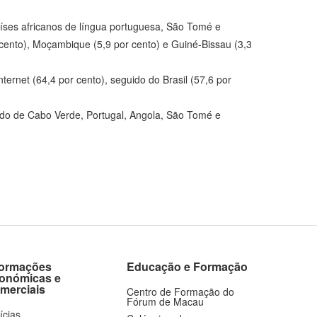
aíses africanos de língua portuguesa, São Tomé e
cento), Moçambique (5,9 por cento) e Guiné-Bissau (3,3
rnet (64,4 por cento), seguido do Brasil (57,6 por
uido de Cabo Verde, Portugal, Angola, São Tomé e
formações
Educação e Formação
onómicas e
merciais
Centro de Formação do
Fórum de Macau
ícias