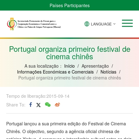
Países Participantes
LANGUAGE
Brasil
Cabo
China
Guiné-
Angola
Guiné
Verde
Bissau
Moçambique
Equatorial
Portugal organiza primeiro festival de
cinema chinês
A sua localização：
Início
/
Apresentação
/
Informações Económicas e Comerciais
/
Notícias
/
Portugal organiza primeiro festival de cinema chinês
Tempo de liberação:2015-09-14
Share To:
Portugal lançou a sua primeira edição do Festival de Cinema
Chinês. O objectivo, segundo a agência oficial chinesa de