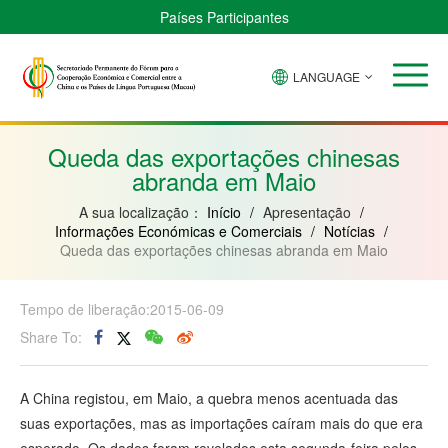
Países Participantes
LANGUAGE
Brasil
Cabo
China
Guiné-
Angola
Guiné
Verde
Bissau
Moçambique
Equatorial
Queda das exportações chinesas
abranda em Maio
A sua localização：
Início
/
Apresentação
/
Informações Económicas e Comerciais
/
Notícias
/
Queda das exportações chinesas abranda em Maio
Tempo de liberação:2015-06-09
Share To:
A China registou, em Maio, a quebra menos acentuada das
suas exportações, mas as importações caíram mais do que era