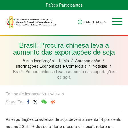
Países Participantes
LANGUAGE
Brasil
Cabo
China
Guiné-
Angola
Guiné
Verde
Bissau
Moçambique
Equatorial
Brasil: Procura chinesa leva a
aumento das exportações de soja
A sua localização：
Início
/
Apresentação
/
Informações Económicas e Comerciais
/
Notícias
/
Brasil: Procura chinesa leva a aumento das exportações
de soja
Tempo de liberação:2015-04-08
Share To:
As exportações brasileiras de soja devem aumentar 4 por cento
no ano 2015-16 devido à “forte procura chinesa”, refere um