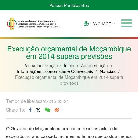
Países Participantes
LANGUAGE
Brasil
Cabo
China
Guiné-
Angola
Guiné
Verde
Bissau
Moçambique
Equatorial
Execução orçamental de Moçambique
em 2014 supera previsões
A sua localização：
Início
/
Apresentação
/
Informações Económicas e Comerciais
/
Notícias
/
Execução orçamental de Moçambique em 2014 supera
previsões
Tempo de liberação:2015-03-24
Share To:
O Governo de Moçambique arrecadou receitas acima do
esperado no ano passado, ao mesmo tempo que gastou menos