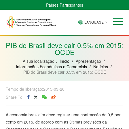
Países Participantes
LANGUAGE
Brasil
Cabo
China
Guiné-
Angola
Guiné
Verde
Bissau
Moçambique
Equatorial
PIB do Brasil deve cair 0,5% em 2015:
OCDE
A sua localização：
Início
/
Apresentação
/
Informações Económicas e Comerciais
/
Notícias
/
PIB do Brasil deve cair 0,5% em 2015: OCDE
Tempo de liberação:2015-03-20
Share To:
A economia brasileira deve registar uma contracção de 0,5 por
cento em 2015, de acordo com as últimas previsões da