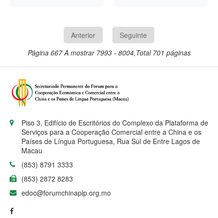
empresários cabo-
visitar a China, este
China
que transmitiu ao
verdianos vai visitar a
mês, para promover as
Presidente angolano
China esta semana com
exportações de carne
uma mensagem do
o objectivo de atrair
bovina, avançou a
homólogo chinês, Xi
Anterior
Seguinte
investimentos chineses
agência oficial chinesa
Jinping.
para o arquipélago. A
Xinhua. A iniciativa
Página 667
A mostrar 7993 - 8004,Total 701 páginas
notícia foi avançada
surge depois de, no
pelo jornal local A
mês passado, algumas
Semana.
empresas brasileiras
terem recebido
autorização para
avançar com as
exportações.
Piso 3, Edifício de Escritórios do Complexo da Plataforma de
Serviços para a Cooperação Comercial entre a China e os
Países de Língua Portuguesa, Rua Sul de Entre Lagos de
Macau
(853) 8791 3333
(853) 2872 8283
edoc@forumchinaplp.org.mo