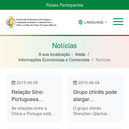
Países Participantes
LANGUAGE
Brasil
Cabo
China
Guiné-
Angola
Guiné
Verde
Bissau
Moçambique
Equatorial
Notícias
A sua localização：
Início
/
Informações Económicas e Comerciais
/
Notícias
2015-06-05
2015-06-04
Relação Sino-
Grupo chinês pode
Portuguesa
alargar
atravessa
financiamento na
As relações entre a
O grupo chinês
“especial
exploração de
China e Portugal estão
Shenzhen Qianhai
a ganhar dinamismo,
Zhongjin (SQZG)
dinamismo”:
grafite em
afirmou o Ministro de
poderá vir a financiar
Ministro
Moçambique