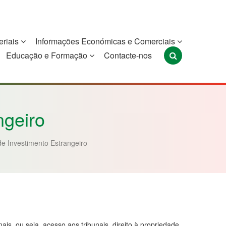
eriais
Informações Económicas e Comerciais
Educação e Formação
Contacte-nos
Portugal
São Tomé e
Timor-Leste
Príncipe
ngeiro
e Investimento Estrangeiro
s, ou seja, acesso aos tribunais, direito à propriedade