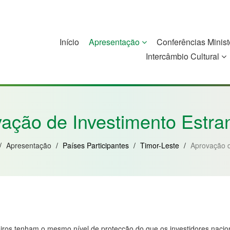
Início
Apresentação
Conferências Minist
Intercâmbio Cultural
China
Guiné-Bissau
Guiné Equatorial
Moçambique
ação de Investimento Estra
/
Apresentação
/
Países Participantes
/
Timor-Leste
/
Aprovação d
iros tenham o mesmo nível de protecção do que os investidores nacionai