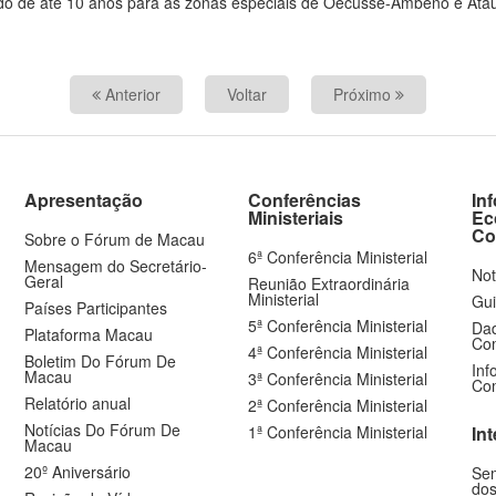
odo de até 10 anos para as zonas especiais de Oecusse-Ambeno e Ataú
Anterior
Voltar
Próximo
Apresentação
Conferências
In
Ministeriais
Ec
Co
Sobre o Fórum de Macau
6ª Conferência Ministerial
Mensagem do Secretário-
Not
Geral
Reunião Extraordinária
Ministerial
Gui
Países Participantes
5ª Conferência Ministerial
Dad
Plataforma Macau
Com
4ª Conferência Ministerial
Boletim Do Fórum De
Inf
Macau
3ª Conferência Ministerial
Com
Relatório anual
2ª Conferência Ministerial
Notícias Do Fórum De
1ª Conferência Ministerial
In
Macau
20º Aniversário
Sem
dos