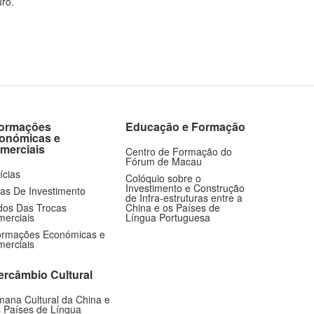
ro.
formações
Educação e Formação
onómicas e
merciais
Centro de Formação do
Fórum de Macau
ícias
Colóquio sobre o
Investimento e Construção
as De Investimento
de Infra-estruturas entre a
os Das Trocas
China e os Países de
erciais
Língua Portuguesa
ormações Económicas e
erciais
tercâmbio Cultural
ana Cultural da China e
 Países de Língua