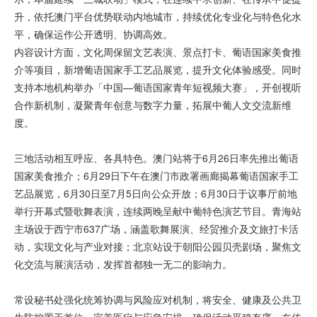
升，依托澳门平台优势联动内地城市，持续优化专业化与特色化水
平，确保运作公开透明、协调高效。
内容设计方面，文化周保留文艺表演、景点打卡、葡语国家美食推
介等项目，新增葡语国家手工艺品展览，提升文化体验感受。同时
支持本地机构举办「中国—葡语国家青年短视频大赛」，开创视听
合作新机制，凝聚青年创意与数字力量，拓展中葡人文交流新维
度。
三地活动相互呼应、各具特色。澳门站将于6月26日率先推出葡语
国家美食推介；6月29日下午在澳门市政署画廊揭幕葡语国家手工
艺品展览，6月30日至7月5日向公众开放；6月30日于议事厅前地
举行开幕式暨歌舞表演，连续两晚呈献中葡特色演艺节目。青海站
主场设于西宁市637广场，涵盖歌舞展演、经贸推介及文旅打卡活
动，实现文化与产业对接；北京站设于朝阳公园贝壳剧场，聚焦文
化交流与展演活动，发挥首都独一无二的影响力。
常设秘书处强化统筹协调与风险应对机制，将安全、健康及公共卫