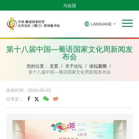
与会国
LANGUAGE
安
巴
佛
中
几
赤
莫
葡
圣
东
哥
西
得
国
內
道
桑
萄
多
帝
拉
角
亚
几
比
牙
美
汶
第十八届中国—葡语国家文化周新闻发
比
內
克
和
布会
绍
亚
普
林
西
您的位置：
主页
/
关于论坛
/
论坛新闻
/
比
第十八届中国—葡语国家文化周新闻发布会
发佈时间：2026-06-22
分享至：