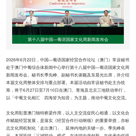
第十八届中国—葡语国家文化周新闻发布会
2026年6月22日，中国—葡语国家经贸合作论坛（澳门）常设秘书
处于澳门中葡综合体新闻中心举行第十八届中国—葡语国家文化周
新闻发布会。秘书长季先峥、副秘书长谢颖及东晨光出席，并介绍
本届文化周整体安排与重点部署。本届活动由常设秘书处主办统
筹，将于6月27日至7月10日在澳门、青海及北京三地联动举行，
以「中葡文化相汇 四海皆为知音」为主题，推动中葡文化交流。
文化周彰显澳门独特桥梁作用，以人文交流促民心相通，以文化合
作赋能经贸发展，是落实《经贸合作行动纲领》的重要举措，亦标
志文化周机制化「走出澳门」、延伸内地的关键一步。季先峥表
示，本届延续「三城联动」模式，在连续中求创新、在传承中促提