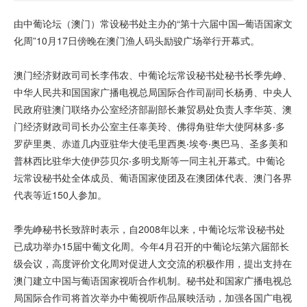
由中葡论坛（澳门）常设秘书处主办的“第十六届中国─葡语国家文
化周”10月17日傍晚在澳门渔人码头励骏广场举行开幕式。
澳门经济财政司司长李伟农、中葡论坛常设秘书处秘书长季先峥、
中华人民共和国国家广播电视总局国际合作司副司长杨勇、中央人
民政府驻澳门联络办公室经济部副部长兼贸易处负责人李华英、澳
门经济财政司司长办公室主任辜美玲、佛得角驻华大使阿林多‧多
罗萨里奥、赤道几内亚驻华大使毛里西奥‧埃夸‧奥巴马、圣多美和
普林西比驻华大使伊莎贝尔‧多明戈斯等一同主礼开幕式。中葡论
坛常设秘书处全体成员、葡语国家使团及在澳团体代表、澳门各界
代表等近150人参加。
季先峥秘书长致辞时表示，自2008年以来，中葡论坛常设秘书处
已成功举办15届中葡文化周。今年4月召开的中葡论坛第六届部长
级会议，高度评价文化周对促进人文交流的积极作用，提出支持在
澳门建立中国与葡语国家视听合作机制。秘书处和国家广播电视总
局国际合作司将首次举办中葡视听作品展映活动，加强各国广电视