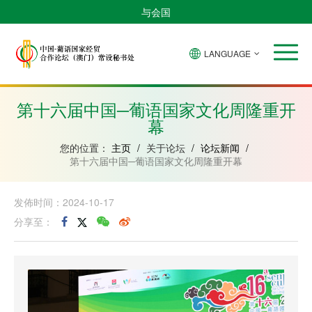
与会国
LANGUAGE
安
巴
佛
中
几
赤
莫
葡
圣
东
哥
西
得
国
內
道
桑
萄
多
帝
拉
角
亚
几
比
牙
美
汶
第十六届中国─葡语国家文化周隆重开
比
內
克
和
幕
绍
亚
普
林
西
您的位置：
主页
/
关于论坛
/
论坛新闻
/
比
第十六届中国─葡语国家文化周隆重开幕
发佈时间：2024-10-17
分享至：