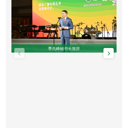
季先峥秘书长致辞