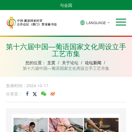
与会国
LANGUAGE
安
巴
佛
中
几
赤
莫
葡
圣
东
哥
西
得
国
內
道
桑
萄
多
帝
拉
角
亚
几
比
牙
美
汶
第十六届中国—葡语国家文化周设立手
比
內
克
和
工艺市集
绍
亚
普
林
西
您的位置：
主页
/
关于论坛
/
论坛新闻
/
比
第十六届中国—葡语国家文化周设立手工艺市集
发佈时间：2024-10-17
分享至：