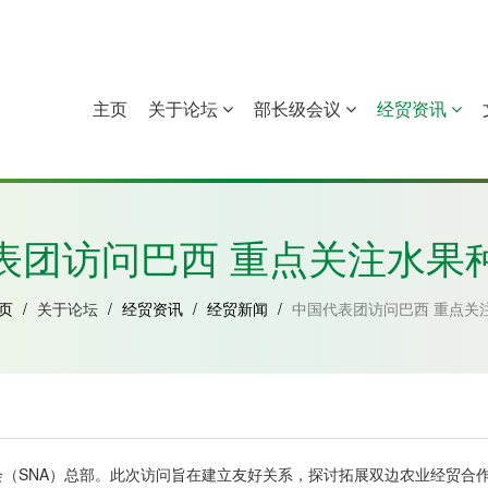
主页
关于论坛
部长级会议
经贸资讯
中国
几內亚比绍
赤道几內亚
莫桑比克
表团访问巴西 重点关注水果
页
/
关于论坛
/
经贸资讯
/
经贸新闻
/
中国代表团访问巴西 重点关
（SNA）总部。此次访问旨在建立友好关系，探讨拓展双边农业经贸合