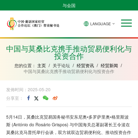
与会国
LANGUAGE
安
巴
佛
中
几
赤
莫
葡
圣
东
哥
西
得
国
內
道
桑
萄
多
帝
拉
角
亚
几
比
牙
美
汶
中国与莫桑比克携手推动贸易便利化与
比
內
克
和
投资合作
绍
亚
普
林
西
您的位置：
主页
/
关于论坛
/
经贸资讯
/
经贸新闻
/
比
中国与莫桑比克携手推动贸易便利化与投资合作
发佈时间：2025-05-20
分享至：
5月14日，莫桑比克贸易国务秘书安东尼奥•多罗萨里奥•格里斯波
斯 (António do Rosário Grispos) 与中国海关总署副署长王令浚在
莫桑比克马普托举行会谈，双方就双边贸易便利化、推动投资合作