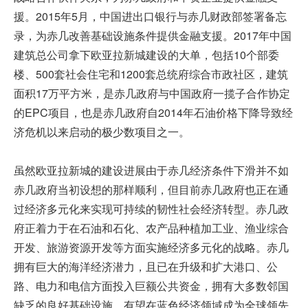
援。2015年5月，中国进出口银行与赤几财政部签署备忘
录，为赤几改善基础设施条件提供金融支援。2017年中国
建筑总公司拿下欧亚拉新城建设的大单，包括10个部委
楼、500套社会住宅和1200套总统府综合市政社区，建筑
面积17万平方米，是赤几政府与中国政府一揽子合作协定
的EPC项目，也是赤几政府自2014年石油价格下降导致经
济危机以来启动的极少数项目之一。
虽然欧亚拉新城的建设进展由于赤几经济条件下滑并不如
赤几政府当初设想的那样顺利，但目前赤几政府也正在通
过经济多元化来实现可持续的韧性社会经济转型。赤几政
府正着力于在石油和石化、农产品种植加工业、渔业综合
开发、旅游资源开发等方面实施经济多元化的战略。赤几
拥有巨大的海洋经济潜力，且已在升级和扩大港口、公
路、电力和电信方面投入巨额公共资金，拥有大多数邻国
缺乏的良好基础设施，有望在蓝色经济领域成为全球领先