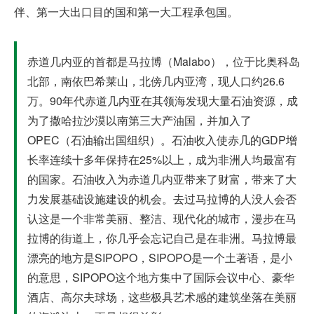
伴、第一大出口目的国和第一大工程承包国。
赤道几内亚的首都是马拉博（Malabo），位于比奥科岛
北部，南依巴希莱山，北傍几内亚湾，现人口约26.6
万。90年代赤道几内亚在其领海发现大量石油资源，成
为了撒哈拉沙漠以南第三大产油国，并加入了
OPEC（石油输出国组织）。石油收入使赤几的GDP增
长率连续十多年保持在25%以上，成为非洲人均最富有
的国家。石油收入为赤道几内亚带来了财富，带来了大
力发展基础设施建设的机会。去过马拉博的人没人会否
认这是一个非常美丽、整洁、现代化的城市，漫步在马
拉博的街道上，你几乎会忘记自己是在非洲。马拉博最
漂亮的地方是SIPOPO，SIPOPO是一个土著语，是小
的意思，SIPOPO这个地方集中了国际会议中心、豪华
酒店、高尔夫球场，这些极具艺术感的建筑坐落在美丽