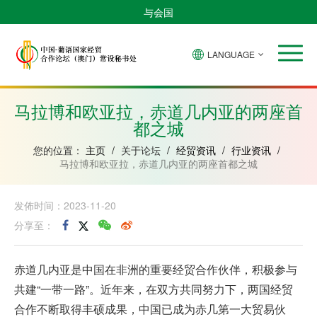
与会国
LANGUAGE
安
巴
佛
中
几
赤
莫
葡
圣
东
哥
西
得
国
內
道
桑
萄
多
帝
拉
角
亚
几
比
牙
美
汶
马拉博和欧亚拉，赤道几内亚的两座首
比
內
克
和
都之城
绍
亚
普
林
西
您的位置：
主页
/
关于论坛
/
经贸资讯
/
行业资讯
/
比
马拉博和欧亚拉，赤道几内亚的两座首都之城
发佈时间：2023-11-20
分享至：
赤道几内亚是中国在非洲的重要经贸合作伙伴，积极参与
共建“一带一路”。近年来，在双方共同努力下，两国经贸
合作不断取得丰硕成果，中国已成为赤几第一大贸易伙