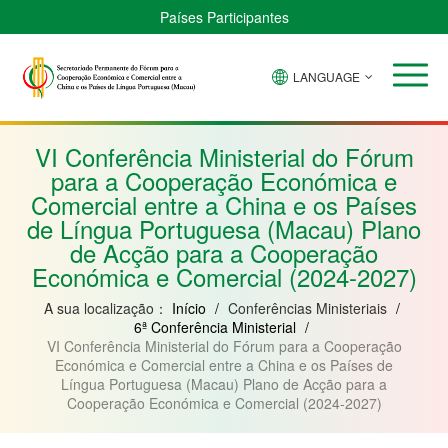
Países Participantes
LANGUAGE
Brasil
Cabo
China
Guiné-
Angola
Guiné
Verde
Bissau
Moçambique
Equatorial
VI Conferência Ministerial do Fórum
para a Cooperação Económica e
Comercial entre a China e os Países
de Língua Portuguesa (Macau) Plano
de Acção para a Cooperação
Económica e Comercial (2024-2027)
A sua localização：
Início
/
Conferências Ministeriais
/
6ª Conferência Ministerial
/
VI Conferência Ministerial do Fórum para a Cooperação
Económica e Comercial entre a China e os Países de
Língua Portuguesa (Macau) Plano de Acção para a
Cooperação Económica e Comercial (2024-2027)