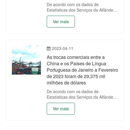
De acordo com os dados de
Estatísticas dos Serviços da Alfândega
da China (encontra-se na tabela
anexada), as trocas comerciais entre
Ver mais
a China e os Países de Língua
Portuguesa de Janeiro a Março de
2023 foram de 45,456 mil milhões de
dólares, registando um aumento
2023-04-11
homólogo de 3.77%.
As trocas comerciais entre a
China e os Países de Língua
Portuguesa de Janeiro a Fevereiro
de 2023 foram de 29,375 mil
milhões de dólares
De acordo com os dados de
Estatísticas dos Serviços da Alfândega
da China (encontra-se na tabela
anexada), as trocas comerciais entre
Ver mais
a China e os Países de Língua
Portuguesa de Janeiro a Fevereiro de
2023 foram de 29,375 mil milhões de
dólares, registando um aumento