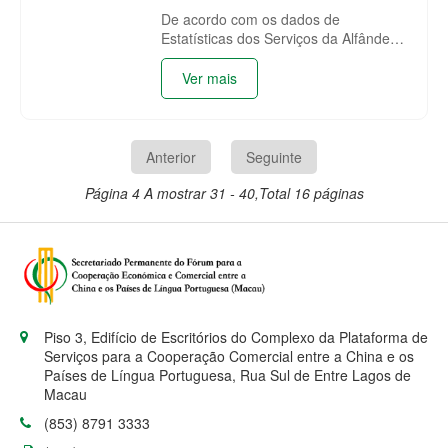
De acordo com os dados de
Estatísticas dos Serviços da Alfândega
da China (encontra-se na tabela
anexada), as trocas comerciais entre
Ver mais
a China e os Países de Língua
Portuguesa de Janeiro a Dezembro de
2022 foram de 214,829 mil milhões de
dólares, registando um aumento
Anterior
Seguinte
homólogo de 6.27%.
Página 4
A mostrar 31 - 40,Total 16 páginas
Piso 3, Edifício de Escritórios do Complexo da Plataforma de
Serviços para a Cooperação Comercial entre a China e os
Países de Língua Portuguesa, Rua Sul de Entre Lagos de
Macau
(853) 8791 3333