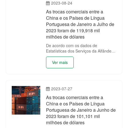
2023-08-24
homólogo de 3.35%.
As trocas comerciais entre a
China e os Países de Língua
Portuguesa de Janeiro a Julho de
2023 foram de 119,918 mil
milhões de dólares
De acordo com os dados de
Estatísticas dos Serviços da Alfândega
da China (encontra-se na tabela
anexada), as trocas comerciais entre
Ver mais
a China e os Países de Língua
Portuguesa de Janeiro a Julho de
2023 foram de 119,918 mil milhões de
dólares, registando um decréscimo
2023-07-27
homólogo de 4.48%.
As trocas comerciais entre a
China e os Países de Língua
Portuguesa de Janeiro a Junho de
2023 foram de 101,101 mil
milhões de dólares