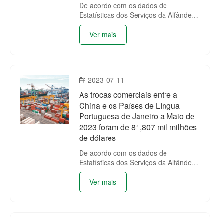
De acordo com os dados de
Estatísticas dos Serviços da Alfândega
da China (encontra-se na tabela
anexada), as trocas comerciais entre
Ver mais
a China e os Países de Língua
Portuguesa de Janeiro a Junho de
2023 foram de 101,101 mil milhões de
dólares, registando um decréscimo
2023-07-11
homólogo de 3.22%.
As trocas comerciais entre a
China e os Países de Língua
Portuguesa de Janeiro a Maio de
2023 foram de 81,807 mil milhões
de dólares
De acordo com os dados de
Estatísticas dos Serviços da Alfândega
da China (encontra-se na tabela
anexada), as trocas comerciais entre
Ver mais
a China e os Países de Língua
Portuguesa de Janeiro a Maio de
2023 foram de 81,807 mil milhões de
dólares, registando um decréscimo