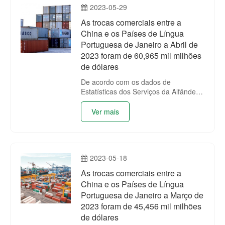
2023-05-29
homólogo de 1.76%.
As trocas comerciais entre a
China e os Países de Língua
Portuguesa de Janeiro a Abril de
2023 foram de 60,965 mil milhões
de dólares
De acordo com os dados de
Estatísticas dos Serviços da Alfândega
da China (encontra-se na tabela
anexada), as trocas comerciais entre
Ver mais
a China e os Países de Língua
Portuguesa de Janeiro a Abril de 2023
foram de 60,965 mil milhões de
dólares, registando um aumento
2023-05-18
homólogo de 25.99%.
As trocas comerciais entre a
China e os Países de Língua
Portuguesa de Janeiro a Março de
2023 foram de 45,456 mil milhões
de dólares