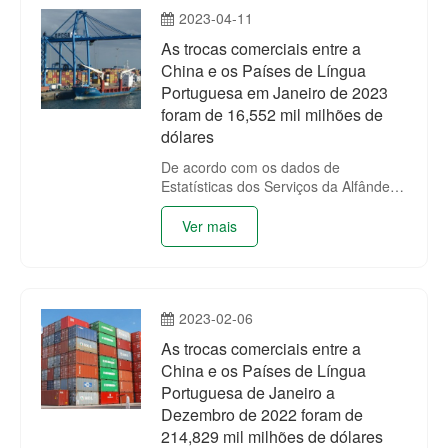
2023-04-11
homólogo de 2.17%.
As trocas comerciais entre a
China e os Países de Língua
Portuguesa em Janeiro de 2023
foram de 16,552 mil milhões de
dólares
De acordo com os dados de
Estatísticas dos Serviços da Alfândega
da China (encontra-se na tabela
anexada), as trocas comerciais entre
Ver mais
a China e os Países de Língua
Portuguesa em Janeiro de 2023 foram
de 16,552 mil milhões de dólares,
registando um decréscimo homólogo
2023-02-06
de 0.11%.
As trocas comerciais entre a
China e os Países de Língua
Portuguesa de Janeiro a
Dezembro de 2022 foram de
214,829 mil milhões de dólares