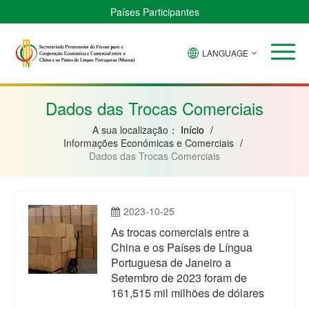
Países Participantes
LANGUAGE
Brasil
Cabo
China
Guiné-
Angola
Guiné
Verde
Bissau
Moçambique
Equatorial
Dados das Trocas Comerciais
A sua localização：
Início
/
Informações Económicas e Comerciais
/
Dados das Trocas Comerciais
2023-10-25
As trocas comerciais entre a
China e os Países de Língua
Portuguesa de Janeiro a
Setembro de 2023 foram de
161,515 mil milhões de dólares