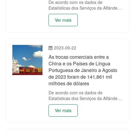
De acordo com os dados de
Estatísticas dos Serviços da Alfândega
da China (encontra-se na tabela
anexada), as trocas comerciais entre
Ver mais
a China e os Países de Língua
Portuguesa de Janeiro a Setembro de
2023 foram de 161,515 mil milhões de
dólares, registando um decréscimo
2023-09-22
homólogo de 2.96%.
As trocas comerciais entre a
China e os Países de Língua
Portuguesa de Janeiro a Agosto
de 2023 foram de 141,861 mil
milhões de dólares
De acordo com os dados de
Estatísticas dos Serviços da Alfândega
da China (encontra-se na tabela
anexada), as trocas comerciais entre
Ver mais
a China e os Países de Língua
Portuguesa de Janeiro a Agosto de
2023 foram de 141,861 mil milhões de
dólares, registando um decréscimo