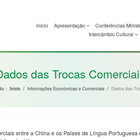
Início
Apresentação
Conferências Minist
Intercâmbio Cultural
China
Guiné-Bissau
Guiné Equatorial
Moçambique
Dados das Trocas Comerciai
ção：
Início
/
Informações Económicas e Comerciais
/
Dados das Tro
rciais entre a China e os Países de Língua Portuguesa