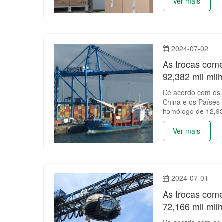
Ver mais
2024-07-02
As trocas come
92,382 mil mil
De acordo com os d
China e os Países
homólogo de 12,9
Ver mais
2024-07-01
As trocas come
72,166 mil mil
De acordo com os d