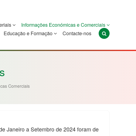
eriais
Informações Económicas e Comerciais
Educação e Formação
Contacte-nos
Portugal
São Tomé e
Timor-Leste
Príncipe
s
cas Comerciais
 de Janeiro a Setembro de 2024 foram de