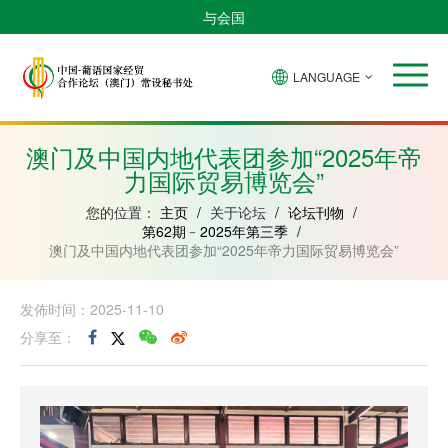
与会国
LANGUAGE
安
巴
佛
中
几
赤
莫
葡
圣
东
哥
西
得
国
內
道
桑
萄
多
帝
拉
角
亚
几
比
牙
美
汶
澳门及中国内地代表团参加“2025年帝
比
內
克
和
力国际贸易博览会”
绍
亚
普
林
西
您的位置：
主页
/
关于论坛
/
论坛刊物
/
比
第62期﹣2025年第三季
/
澳门及中国内地代表团参加“2025年帝力国际贸易博览会”
发佈时间：2025-11-10
分享至：