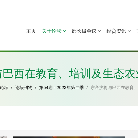
主页
关于论坛
部长级会议
经贸资讯
中国
几內亚比绍
赤道几內亚
莫桑比克
与巴西在教育、培训及生态农
于论坛
/
论坛刊物
/
第54期 - 2023年第二季
/
东帝汶将与巴西在教育、