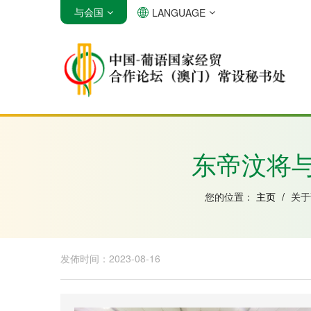
与会国
LANGUAGE
安哥拉
巴西
佛得角
东帝汶将
您的位置：
主页
/
关
发佈时间：2023-08-16