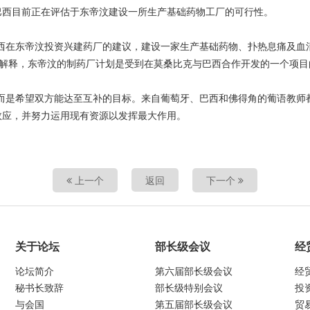
巴西目前正在评估于东帝汶建设一所生产基础药物工厂的可行性。
巴西在东帝汶投资兴建药厂的建议，建设一家生产基础药物、扑热息痛及血
大使解释，东帝汶的制药厂计划是受到在莫桑比克与巴西合作开发的一个项
而是希望双方能达至互补的目标。来自葡萄牙、巴西和佛得角的葡语教师
效应，并努力运用现有资源以发挥最大作用。
上一个
返回
下一个
关于论坛
部长级会议
经
论坛简介
第六届部长级会议
经
秘书长致辞
部长级特别会议
投
与会国
第五届部长级会议
贸