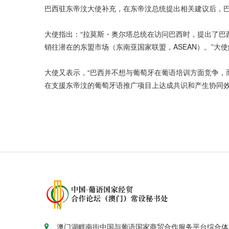
巴西驻东帝汶大使补充，在东帝汶总统提出相关建议后，
大使指出：“拉莫斯・奥尔塔总统在访问巴西时，提出了
销往潜在的东盟市场（东南亚国家联盟，ASEAN）。”
大使又表示，“巴西并不想与葡萄牙在葡语培训方面竞争，
在支援东帝汶的葡萄牙语推广项目上达成共识和产生协同
澳门湖畔南街中国与葡语国家商贸合作服务平台综合体