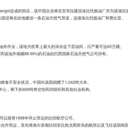
angol达成的协议，该中国企业将在安哥拉建设洛比托炼油厂并为该项目
集团还将在此地建设一条石油天然气管道，连接洛比托炼油厂和赞比亚。
5号油井作业，该地为世界上最大的深水盐下层油田，日产量可达60万桶。
而该油井储藏88.99%的石油由巴西国家石油天然气公司持有。
食不安全状况，中国向该国捐赠了1,042吨大米。
生中心，剩下的400吨将交给民间组织和其他社会机构。
司以接替1998年停止营运的比绍航空公司。
cs航空公司合作营运，首先将推出首都比绍至比热戈斯群岛的航班以及飞往该国