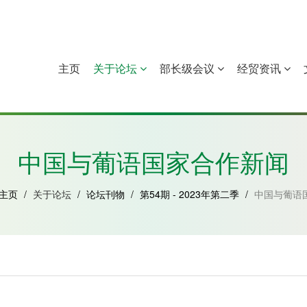
主页
关于论坛
部长级会议
经贸资讯
中国
几內亚比绍
赤道几內亚
莫桑比克
中国与葡语国家合作新闻
主页
/
关于论坛
/
论坛刊物
/
第54期 - 2023年第二季
/
中国与葡语