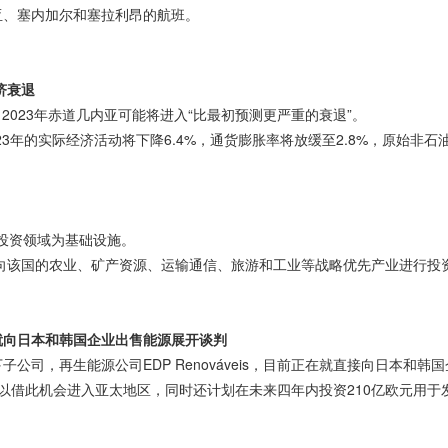
亚、塞内加尔和塞拉利昂的航班。
济衰退
t认为，2023年赤道几内亚可能将进入“比最初预测更严重的衰退”。
表示：“2023年的实际经济活动将下降6.4%，通货膨胀率将放缓至2.8%，原始
要投资领域为基础设施。
向该国的农业、矿产资源、运输通信、旅游和工业等战略优先产业进行投
就向日本和韩国企业出售能源展开谈判
公司，再生能源公司EDP Renováveis，目前正在就直接向日本
成协议，以借此机会进入亚太地区，同时还计划在未来四年内投资210亿欧元用