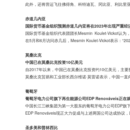
此外，还将营运飞往佛得角、科特迪瓦、冈比亚、利比里
赤道几内亚
国际货币基金组织预测赤道几内亚将在
2023
年出现严重经
国际货币基金组织代表团团长Mesmin Koulet-Vicko
在5月和6月访问赤几后，Mesmin Koulet-Vickot
莫桑比克
中国已在莫桑比克投资
10
亿美元
自2017年以来，中国已在莫桑比克投资约10亿美元，主
莫桑比克贸易和工业部长西尔维诺·莫雷诺表示，中国一直
葡萄牙
葡萄牙电力公司旗下再生能源公司
EDP Renováveis
正在
中国长江三峡集团为第一大股东的葡萄牙电力公司EDP旗下子
EDP Renováveis现正大力促成与上述两国公司达
圣多美和普林西比