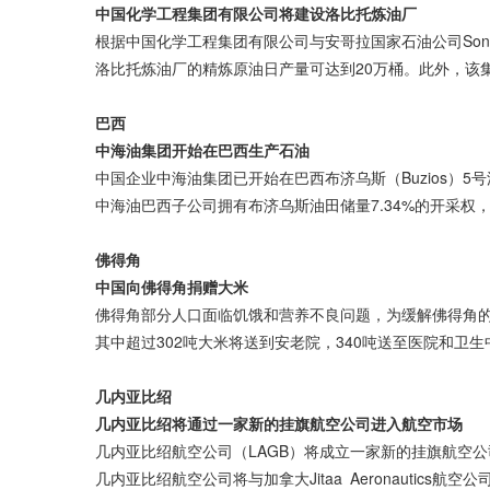
中国化学工程集团有限公司将建设洛比托炼油厂
根据中国化学工程集团有限公司与安哥拉国家石油公司Son
洛比托炼油厂的精炼原油日产量可达到20万桶。此外，该
巴西
中海油集团开始在巴西生产石油
中国企业中海油集团已开始在巴西布济乌斯（Buzios）
中海油巴西子公司拥有布济乌斯油田储量7.34%的开采权，
佛得角
中国向佛得角捐赠大米
佛得角部分人口面临饥饿和营养不良问题，为缓解佛得角的粮
其中超过302吨大米将送到安老院，340吨送至医院和卫
几内亚比绍
几内亚比绍将通过一家新的挂旗航空公司进入航空市场
几内亚比绍航空公司（LAGB）将成立一家新的挂旗航空公
几内亚比绍航空公司将与加拿大Jitaa Aeronauti