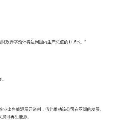
非石油财政赤字预计将达到国内生产总值的11.5%。”
资。
和韩国企业出售能源展开谈判，借此推动该公司在亚洲的发展。
于发展可再生能源。